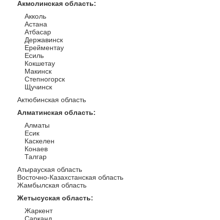
Акмолинская область
:
Акколь
Астана
Атбасар
Державинск
Ерейментау
Есиль
Кокшетау
Макинск
Степногорск
Щучинск
Актюбинская область
Алматинская область
:
Алматы
Есик
Каскелен
Конаев
Талгар
Атырауская область
Восточно-Казахстанская область
Жамбылская область
Жетысуская область
:
Жаркент
Сарканд