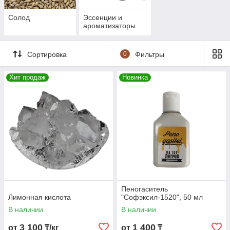
Солод
Эссенции и
ароматизаторы
Сортировка
0
Фильтры
Хит продаж
Новинка
Пеногаситель
Лимонная кислота
"Софэксил-1520", 50 мл
В наличии
В наличии
3 100
1 400
от
₸/кг
от
₸