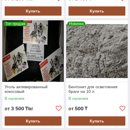
Купить
Купить
Топ продаж
Новинка
Уголь активированный
Бентонит для осветления
кокосовый
браги на 10 л
В наличии
В наличии
3 500
500
от
₸/кг
от
₸
Купить
Купить