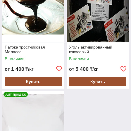
Патока тростниковая
Уголь активированный
Меласса
кокосовый
В наличии
В наличии
1 400
5 400
от
₸/кг
от
₸/кг
Купить
Купить
Хит продаж