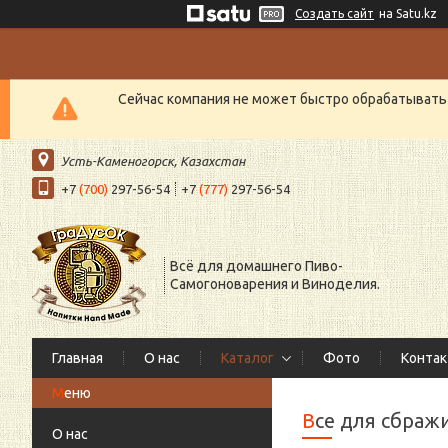
Создать сайт
на Satu.kz
Сейчас компания не может быстро обрабатывать 
Усть-Каменогорск, Казахстан
+7
(700)
297-56-54
+7
(777)
297-56-54
Всё для домашнего Пиво-
Самогоноварения и Виноделия.
Главная
О нас
Каталог
Фото
Конта
Все для сбра
О нас