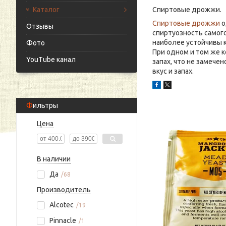
Каталог
Спиртовые дрожжи.
Спиртовые дрожжи
о
Отзывы
спиртуозность самог
наиболее устойчивы к
Фото
При одном и том же 
YouTube канал
запах, что не замеч
вкус и запах.
Фильтры
Цена
В наличии
Да
68
Производитель
Alcotec
19
Pinnacle
1