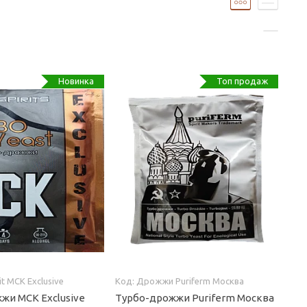
Новинка
Топ продаж
it МСК Exclusive
Дрожжи Puriferm Москва
жи МСК Exclusive
Турбо-дрожжи Puriferm Москва