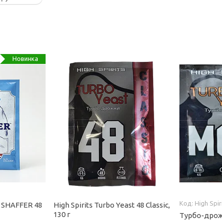
Новинка
High Spir
SHAFFER 48
High Spirits Turbo Yeast 48 Classic,
130 г
Турбо-дрож