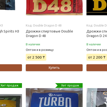
 H3
Double Dragon D 48
Double D
gh Spirits H3
Дрожжи спиртовые Double
Дрожжи сп
Dragon D 48
Dragon D 24
В наличии
В наличии
Оптом и в розницу
Оптом и в ро
от 2 500 ₸
от 2 200 ₸
Купить
Хит продаж
Хит продаж