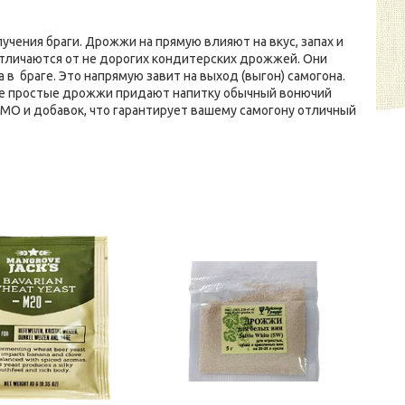
чения браги. Дрожжи на прямую влияют на вкус, запах и
тличаются от не дорогих кондитерских дрожжей. Они
в браге. Это напрямую завит на выход (выгон) самогона.
 же простые дрожжи придают напитку обычный вонючий
МО и добавок, что гарантирует вашему самогону отличный