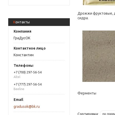
Дрожжи фруктовые, 
сидра.
Контакты
ГраДусОК
Константин
+7 (700) 297-56-54
Altel
+7 (777) 297-56-54
Beeline
Ферменты
gradusok@bk.ru