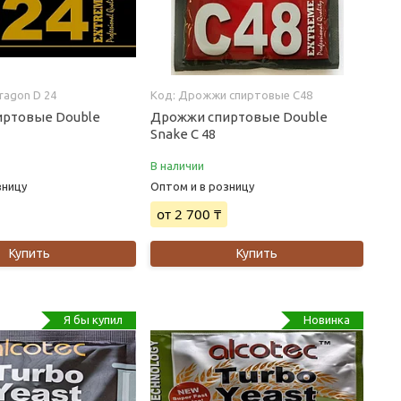
ragon D 24
Дрожжи спиртовые С48
иртовые Double
Дрожжи спиртовые Double
Snake C 48
В наличии
зницу
Оптом и в розницу
от 2 700 ₸
Купить
Купить
Я бы купил
Новинка