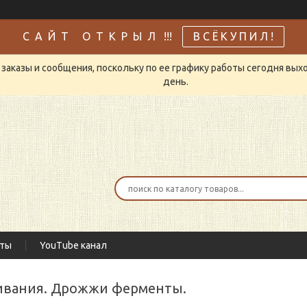
С А Й Т О Т К Р Ы Л !!!
В С Ё К У П И Л !
заказы и сообщения, поскольку по ее графику работы сегодня вых
день.
кты
YouTube канал
живания. Дрожжи ферменты.