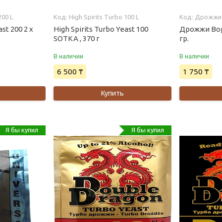
200 L
High Spirits Turbo 100 L
Дрожжи 
ast 200 2 х
High Spirits Turbo Yeast 100
Дрожжи Вор
SOTKA , 370 г
гр.
В наличии
В наличии
6 500 ₸
1 750 ₸
Купить
Я бы купил
Я бы купил