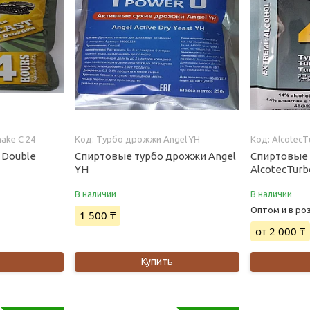
ake С 24
Турбо дрожжи Angel YH
AlcotecT
 Double
Спиртовые турбо дрожжи Angel
Спиртовые
YH
AlcotecTurb
В наличии
В наличии
Оптом и в ро
1 500 ₸
от 2 000 ₸
Купить