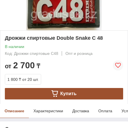
Дрожжи спиртовые Double Snake C 48
В наличии
Код: Дрожжи спиртовые С48
Опт и розница
2 700
от
₸
1 800 ₸
от 20 шт.
Купить
Описание
Характеристики
Доставка
Оплата
Усл