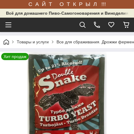
С А Й Т О Т К Р Ы Л !!!
Всё для домашнего Пиво-Самогоноварения и Виноделия.
Товары и услуги
Все для сбраживания. Дрожжи фермен
Хит продаж