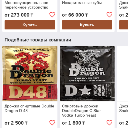
Многофункциональное
Испарительные кубы
Дрож
перегонное устройство
Snak
273 000
66 000
от
₸
от
₸
от
Купить
Купить
Подобные товары компании
Дрожжи спиртовые Double
Спиртовые дрожжи
Дрож
Dragon D 48
DoubleDragon C Star
Snak
Vodka Turbo Yeast
2 500
1 800
от
₸
от
₸
от