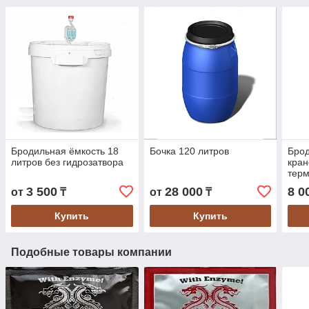
Бродильная ёмкость 18
Бочка 120 литров
Брод
литров без гидрозатвора
кран
тер
3 500
28 000
8 0
от
₸
от
₸
Купить
Купить
Подобные товары компании