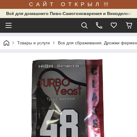
С А Й Т О Т К Р Ы Л !!!
Всё для домашнего Пиво-Самогоноварения и Виноделия.
Товары и услуги
Все для сбраживания. Дрожжи фермен