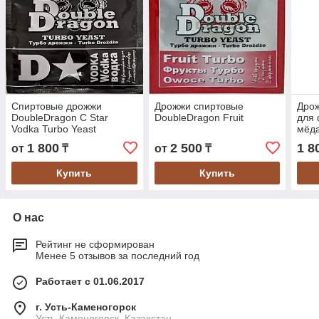
Спиртовые дрожжи
Дрожжи спиртовые
Дрож
DoubleDragon C Star
DoubleDragon Fruit
для 
Vodka Turbo Yeast
мёд
1 800
2 500
1 8
от
₸
от
₸
Купить
Купить
О нас
Рейтинг не сформирован
Менее 5 отзывов за последний год
Работает с 01.06.2017
г. Усть-Каменогорск
Усть-Каменогорск, Казахстан