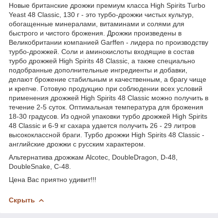
Новые британские дрожжи премиум класса High Spirits Turbo
Yeast 48 Classic, 130 г - это турбо-дрожжи чистых культур,
обогащенные минералами, витаминами и солями для
быстрого и чистого брожения. Дрожжи произведены в
Великобритании компанией Garffen - лидера по производству
турбо-дрожжей. Соли и аминокислоты входящие в состав
турбо дрожжей High Spirits 48 Classic, а также специально
подобранные дополнительные ингредиенты и добавки,
делают брожение стабильным и качественным, а брагу чище
и крепче. Готовую продукцию при соблюдении всех условий
применения дрожжей High Spirits 48 Classic можно получить в
течение 2-5 суток. Оптимальная температура для брожения
18-30 градусов. Из одной упаковки турбо дрожжей High Spirits
48 Classic и 6-9 кг сахара удается получить 26 - 29 литров
высококлассной браги. Турбо дрожжи High Spirits 48 Classic -
английские дрожжи с русским характером.
Альтернатива дрожжам Alcotec, DoubleDragon, D-48,
DoubleSnake, C-48.
Цена Вас приятно удивит!!!
Скрыть