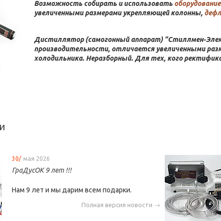
Возможность собирать и использовать
оборудование
увеличенными размерами укрепляющей колонны,
деф
Дистиллятор (самогонный аппарат) "Стиллмен-Элеме
производительности, отличается увеличенными раз
холодильника. Неразборный. Для тех, кого ректифик
ти
30/
мая 2026
ГраДусОК 9 лет !!!
Нам 9 лет и мы дарим всем подарки.
Полная версия новости