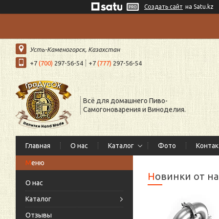
Создать сайт
на Satu.kz
Усть-Каменогорск, Казахстан
+7
(700)
297-56-54
+7
(777)
297-56-54
Всё для домашнего Пиво-
Самогоноварения и Виноделия.
Главная
О нас
Каталог
Фото
Конта
Новинки от н
О нас
Каталог
Отзывы