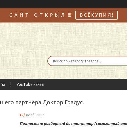
С А Й Т О Т К Р Ы Л !!!
В С Ё К У П И Л !
кты
YouTube канал
ашего партнёра Доктор Градус.
12/
нояб. 2017
Полностью разборный дистиллятор (самогонный апп