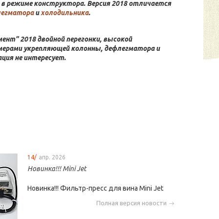
в режиме конструктора. Версия 2018 отличается
легматора
и
холодильника
.
нт" 2018 двойной перегонки, высокой
мерами укрепляющей колонны, дефлегматора и
ация не интересует.
14/
апр. 2026
Новинка!!! Mini Jet
Новинка!!! Фильтр-пресс для вина Mini Jet
Полная версия новости