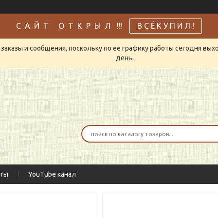
С А Й Т О Т К Р Ы Л !!!
В С Ё К У П И Л !
заказы и сообщения, поскольку по ее графику работы сегодня вых
день.
кты
YouTube канал