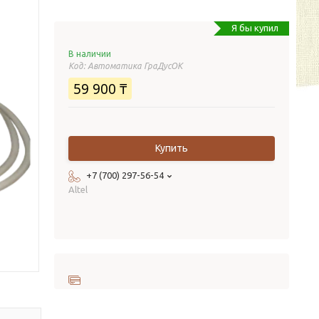
Я бы купил
В наличии
Код:
Автоматика ГраДусОК
59 900 ₸
Купить
+7 (700) 297-56-54
Altel