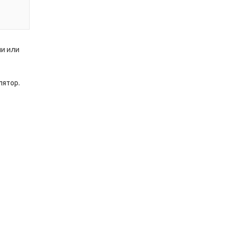
ии или
лятор.