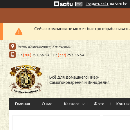
Создать сайт
на Satu.kz
Сейчас компания не может быстро обрабатывать 
Усть-Каменогорск, Казахстан
+7
(700)
297-56-54
+7
(777)
297-56-54
Всё для домашнего Пиво-
Самогоноварения и Виноделия.
Главная
О нас
Каталог
Фото
Конта