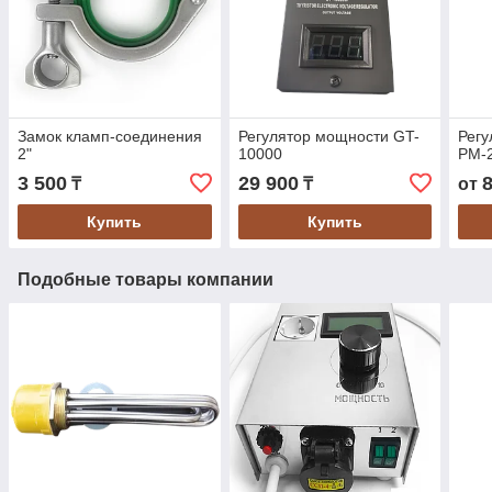
Замок кламп-соединения
Регулятор мощности GT-
Регу
2"
10000
РМ-2
3 500
29 900
₸
₸
от
Купить
Купить
Подобные товары компании