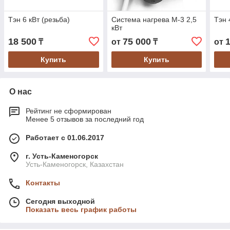
Тэн 6 кВт (резьба)
Система нагрева М-3 2,5
Тэн 
кВт
18 500
75 000
₸
от
₸
от
Купить
Купить
О нас
Рейтинг не сформирован
Менее 5 отзывов за последний год
Работает с 01.06.2017
г. Усть-Каменогорск
Усть-Каменогорск, Казахстан
Контакты
Сегодня выходной
Показать весь график работы