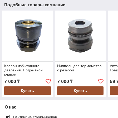
Подобные товары компании
Клапан избыточного
Ниппель для термометра
Авто
давления. Подрывной
с резьбой
Гра
клапан
7 000
7 000
59 
₸
₸
Купить
Купить
О нас
Рейтинг не сформирован