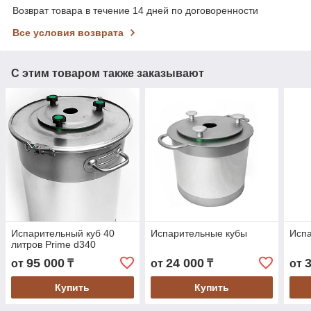
Возврат товара в течение 14 дней по договоренности
Все условия возврата
С этим товаром также заказывают
Испарительный куб 40
Испарительные кубы
Исп
литров Prime d340
95 000
24 000
от
₸
от
₸
от
Купить
Купить