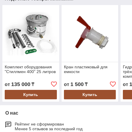
Комплект оборудования
Кран пластиковый для
Гидр
"Стиллмен 400" 25 литров
емкости
трёх
комп
135 000
1 500
от
₸
от
₸
от
Купить
Купить
О нас
Рейтинг не сформирован
Менее 5 отзывов за последний год