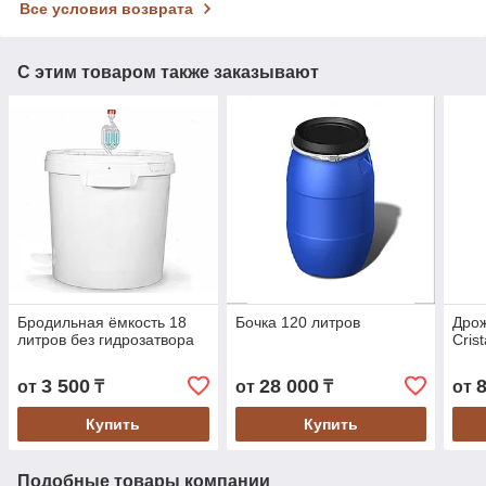
Все условия возврата
С этим товаром также заказывают
Бродильная ёмкость 18
Бочка 120 литров
Дро
литров без гидрозатвора
Crist
3 500
28 000
от
₸
от
₸
от
Купить
Купить
Подобные товары компании