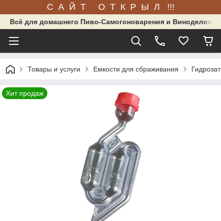
С А Й Т О Т К Р Ы Л !!!
Всё для домашнего Пиво-Самогоноварения и Виноделия.
Товары и услуги
Емкости для сбраживания
Гидрозат
Хит продаж