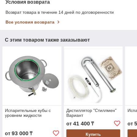
Условия возврата
Возврат товара в течение 14 дней по договоренности
Все условия возврата
С этим товаром также заказывают
Испарительные кубы с
Дистиллятор "Стиллмен"
Исп
уровнем жидкости
Вариант
41 400
от
₸
от
93 000
от
₸
Купить