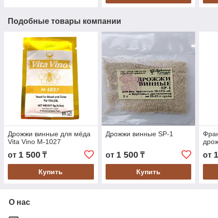
Подобные товары компании
Дрожжи винные для мёда
Дрожжи винные SP-1
Фран
Vita Vino M-1027
дрож
1 500
1 500
от
₸
от
₸
от
Купить
Купить
О нас