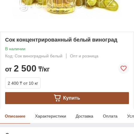
Сок концентрированный белый виноград
В наличии
Код: Сок виноградный белый
Опт и розница
2 500
от
₸/кг
2 400 ₸
от 10 кг
Купить
Описание
Характеристики
Доставка
Оплата
Усл