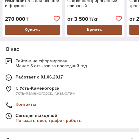
Измельчитель для овощей
Сок концентрированный
Сок 
и фруктов
сливовый
крас
270 000
3 500
₸
от
₸/кг
от
Купить
Купить
О нас
Рейтинг не сформирован
Менее 5 отзывов за последний год
Работает с 01.06.2017
г. Усть-Каменогорск
Усть-Каменогорск, Казахстан
Контакты
Сегодня выходной
Показать весь график работы