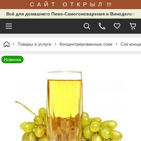
С А Й Т О Т К Р Ы Л !!!
Всё для домашнего Пиво-Самогоноварения и Виноделия.
Товары и услуги
Концентрированные соки
Сок конц
Новинка