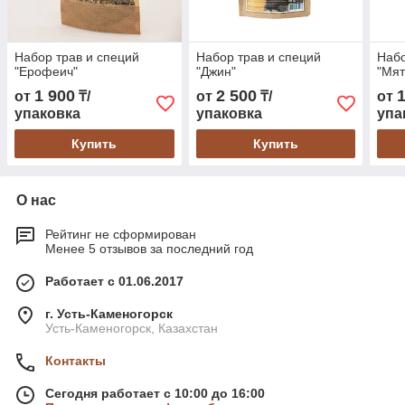
Набор трав и специй
Набор трав и специй
Набо
"Ерофеич"
"Джин"
"Мят
1 900
2 500
от
₸/
от
₸/
от
упаковка
упаковка
упа
Купить
Купить
О нас
Рейтинг не сформирован
Менее 5 отзывов за последний год
Работает с 01.06.2017
г. Усть-Каменогорск
Усть-Каменогорск, Казахстан
Контакты
Сегодня работает с 10:00 до 16:00