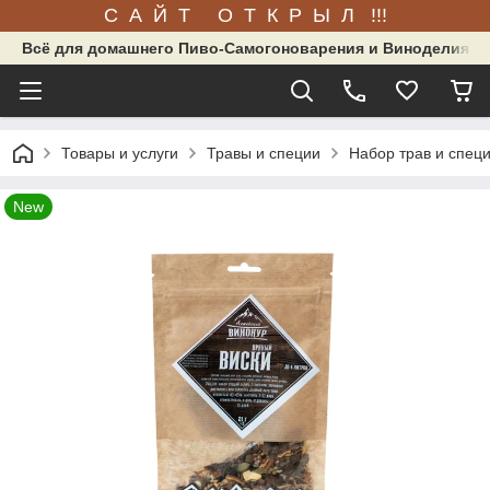
С А Й Т О Т К Р Ы Л !!!
Всё для домашнего Пиво-Самогоноварения и Виноделия.
Товары и услуги
Травы и специи
Набор трав и спец
New