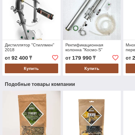
Дистиллятор "Стиллмен"
Ректификационная
Мно
2018
колонна "Космо-S"
пере
92 400
179 990
от
₸
от
₸
от
Купить
Купить
Подобные товары компании