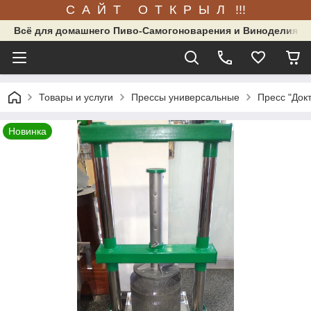
С А Й Т О Т К Р Ы Л !!!
Всё для домашнего Пиво-Самогоноварения и Виноделия.
Товары и услуги
Прессы универсальные
Пресс "Док
Новинка