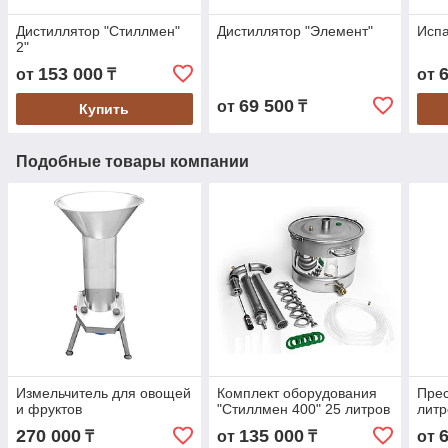
Дистиллятор "Стиллмен"
Дистиллятор "Элемент"
Исп
2"
153 000
от
₸
от
69 500
от
₸
Купить
Подобные товары компании
Измельчитель для овощей
Комплект оборудования
Прес
и фруктов
"Стиллмен 400" 25 литров
литр
270 000
135 000
₸
от
₸
от