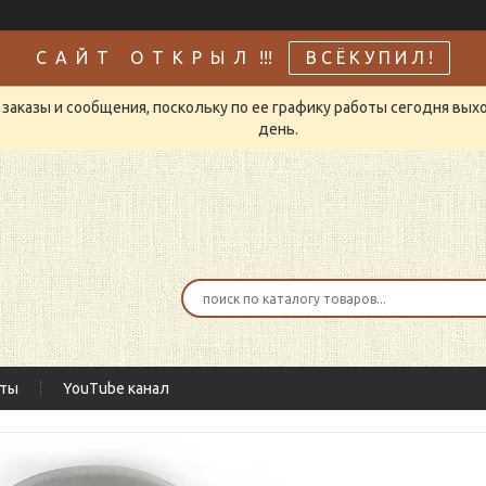
С А Й Т О Т К Р Ы Л !!!
В С Ё К У П И Л !
заказы и сообщения, поскольку по ее графику работы сегодня вых
день.
кты
YouTube канал