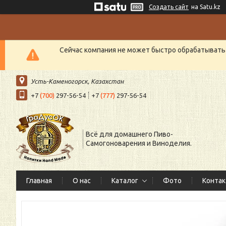
Создать сайт
на Satu.kz
Сейчас компания не может быстро обрабатывать 
Усть-Каменогорск, Казахстан
+7
(700)
297-56-54
+7
(777)
297-56-54
Всё для домашнего Пиво-
Самогоноварения и Виноделия.
Главная
О нас
Каталог
Фото
Конта