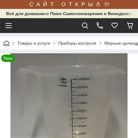
С А Й Т О Т К Р Ы Л !!!
Всё для домашнего Пиво-Самогоноварения и Виноделия.
Товары и услуги
Приборы контроля
Мерные цилиндр
New