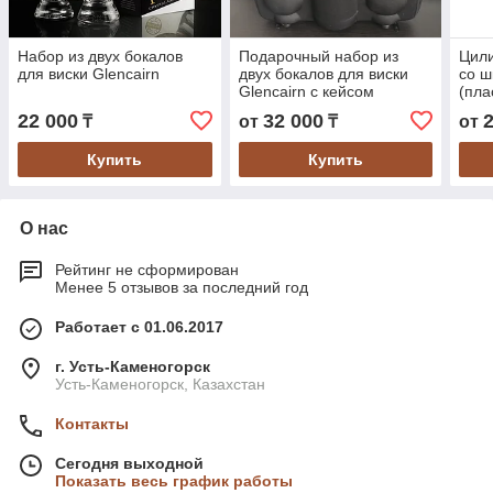
Набор из двух бокалов
Подарочный набор из
Цил
для виски Glencairn
двух бокалов для виски
со ш
Glencairn с кейсом
(пла
22 000
32 000
₸
от
₸
от
Купить
Купить
О нас
Рейтинг не сформирован
Менее 5 отзывов за последний год
Работает с 01.06.2017
г. Усть-Каменогорск
Усть-Каменогорск, Казахстан
Контакты
Сегодня выходной
Показать весь график работы