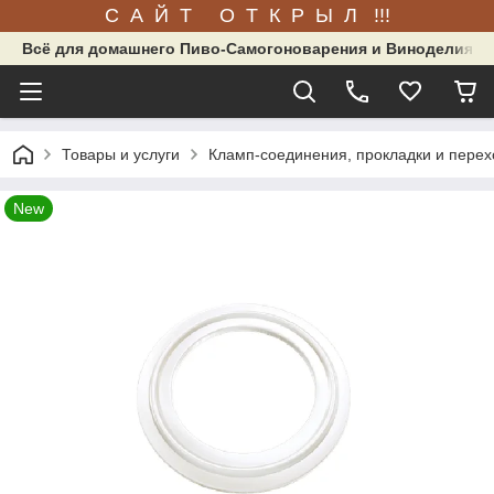
С А Й Т О Т К Р Ы Л !!!
Всё для домашнего Пиво-Самогоноварения и Виноделия.
Товары и услуги
Кламп-соединения, прокладки и перех
New