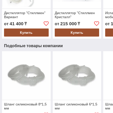
Дистиллятор "Стиллмен"
Дистиллятор "Стиллмен
Исп
Вариант
Кристалл"
моб
41 400
215 000
от
₸
от
₸
от
Купить
Купить
Подобные товары компании
Шланг силиконовый 8*1,5
Шланг силиконовый 6*1,5
Шлан
мм
мм
мм