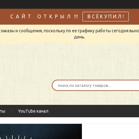
С А Й Т О Т К Р Ы Л !!!
В С Ё К У П И Л !
заказы и сообщения, поскольку по ее графику работы сегодня вых
день.
кты
YouTube канал