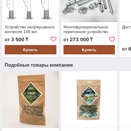
Устройство непрерывного
Многофункциональное
Дист
контроля 100 мл
перегонное устройство
3 500
273 000
от
₸
от
₸
от
Купить
Купить
Подобные товары компании