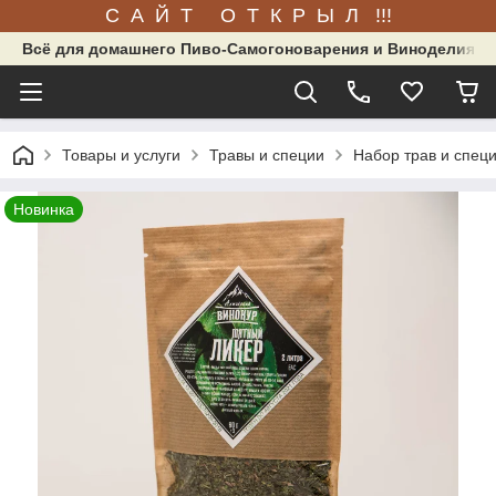
С А Й Т О Т К Р Ы Л !!!
Всё для домашнего Пиво-Самогоноварения и Виноделия.
Товары и услуги
Травы и специи
Набор трав и спец
Новинка