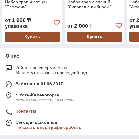
Набор трав и специй
Набор трав и специй
Набо
"Ерофеич"
“Липовая с имбирём”
"Акв
1 900
от
₸/
от
2 000
от
₸
упаковка
упа
Купить
Купить
О нас
Рейтинг не сформирован
Менее 5 отзывов за последний год
Работает с 01.06.2017
г. Усть-Каменогорск
Усть-Каменогорск, Казахстан
Контакты
Сегодня выходной
Показать весь график работы