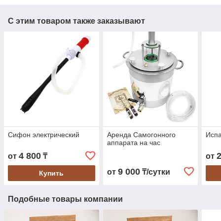
С этим товаром также заказывают
Сифон электрический
Аренда Самогонного
Исп
аппарата на час
4 800
от
₸
от
9 000
от
₸/сутки
Купить
Подобные товары компании