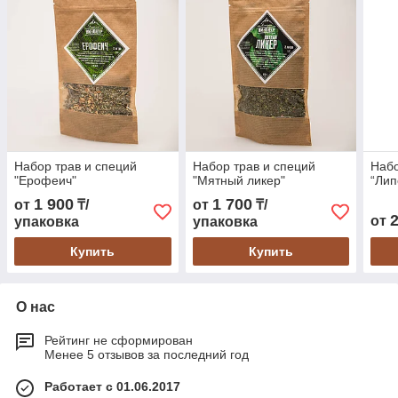
Набор трав и специй
Набор трав и специй
Набо
"Ерофеич"
"Мятный ликер"
“Лип
1 900
1 700
от
₸/
от
₸/
от
упаковка
упаковка
Купить
Купить
О нас
Рейтинг не сформирован
Менее 5 отзывов за последний год
Работает с 01.06.2017