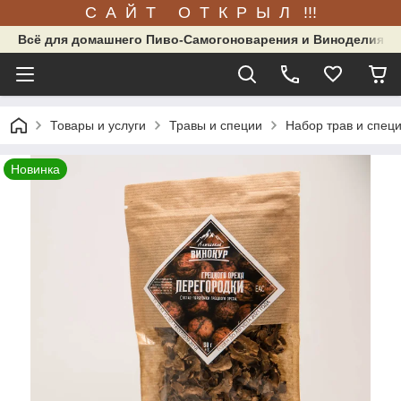
С А Й Т О Т К Р Ы Л !!!
Всё для домашнего Пиво-Самогоноварения и Виноделия.
Товары и услуги
Травы и специи
Набор трав и специ
Новинка