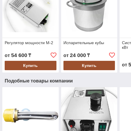
Регулятор мощности М-2
Испарительные кубы
Сист
кВт
54 600
24 000
от
₸
от
₸
от
Купить
Купить
Подобные товары компании