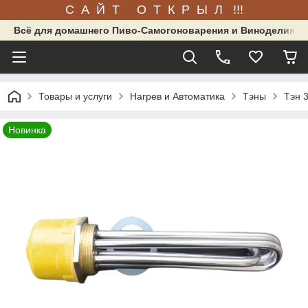
С А Й Т О Т К Р Ы Л !!!
Всё для домашнего Пиво-Самогоноварения и Виноделия.
Товары и услуги
Нагрев и Автоматика
Тэны
Тэн 3
Новинка