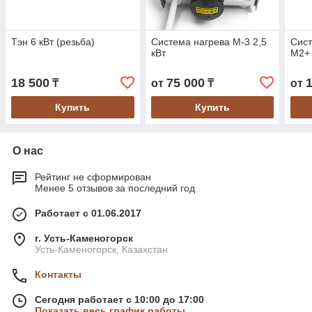
Тэн 6 кВт (резьба)
Система нагрева М-3 2,5
Сист
кВт
М2+ 
18 500
75 000
₸
от
₸
от
Купить
Купить
О нас
Рейтинг не сформирован
Менее 5 отзывов за последний год
Работает с 01.06.2017
г. Усть-Каменогорск
Усть-Каменогорск, Казахстан
Контакты
Сегодня работает с 10:00 до 17:00
Показать весь график работы