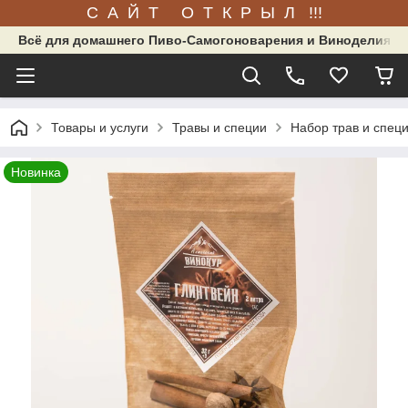
С А Й Т О Т К Р Ы Л !!!
Всё для домашнего Пиво-Самогоноварения и Виноделия.
Товары и услуги
Травы и специи
Набор трав и специ
Новинка