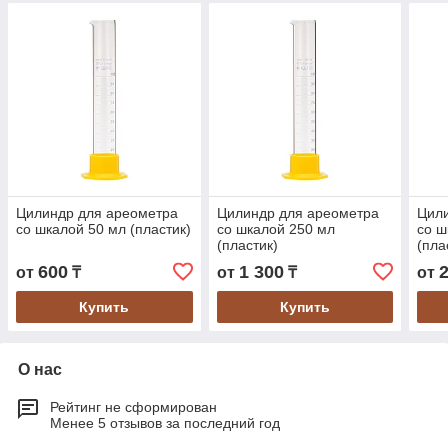
Цилиндр для ареометра
Цилиндр для ареометра
Цил
со шкалой 50 мл (пластик)
со шкалой 250 мл
со ш
(пластик)
(пла
600
1 300
от
₸
от
₸
от
Купить
Купить
О нас
Рейтинг не сформирован
Менее 5 отзывов за последний год