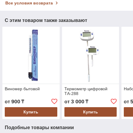
Все условия возврата
С этим товаром также заказывают
Виномер бытовой
Термометр цифровой
Наб
ТА-288
900
3 000
от
₸
от
₸
от
Купить
Купить
Подобные товары компании