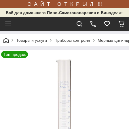
С А Й Т О Т К Р Ы Л !!!
Всё для домашнего Пиво-Самогоноварения и Виноделия.
Товары и услуги
Приборы контроля
Мерные цилиндр
Топ продаж