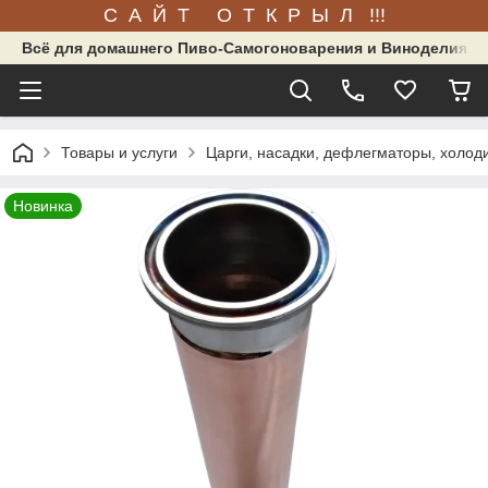
С А Й Т О Т К Р Ы Л !!!
Всё для домашнего Пиво-Самогоноварения и Виноделия.
Товары и услуги
Царги, насадки, дефлегматоры, холод
Новинка