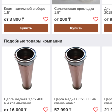
Кламп зажимной в сборе
Силиконовая прокладка
Дист
1,5"
1,5"
201
3 800
200
от
₸
от
₸
от
Купить
Купить
Подобные товары компании
Царга медная 1,5"х 400
Царга медная 3"х 500 мм
Царг
мм кламп-кламп
кламп-кламп
кла
16 000
57 990
21 
от
₸
₸