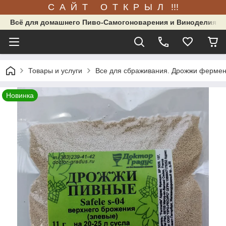
С А Й Т О Т К Р Ы Л !!!
Всё для домашнего Пиво-Самогоноварения и Виноделия.
Товары и услуги
Все для сбраживания. Дрожжи фермен
Новинка