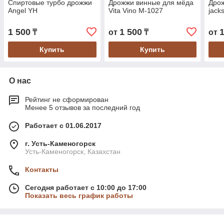
Спиртовые турбо дрожжи
Дрожжи винные для мёда
Дро
Angel YH
Vita Vino M-1027
jack
1 500
1 500
₸
от
₸
от
Купить
Купить
О нас
Рейтинг не сформирован
Менее 5 отзывов за последний год
Работает с 01.06.2017
г. Усть-Каменогорск
Усть-Каменогорск, Казахстан
Контакты
Сегодня работает с 10:00 до 17:00
Показать весь график работы