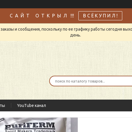
С А Й Т О Т К Р Ы Л !!!
В С Ё К У П И Л !
заказы и сообщения, поскольку по ее графику работы сегодня вых
день.
кты
YouTube канал