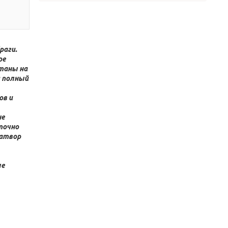
раги.
ое
таны на
я полный
ов и
не
точно
затвор
ые