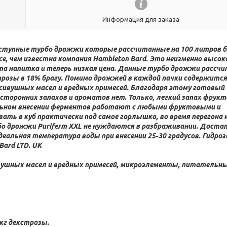
Информация для заказа
ступные турбо дрожжи которые рассчитанные на 100 литров б
се, чем известна компания Hambleton Bard. Это неизменно высок
а напитка и теперь низкая цена. Данные турбо дрожжи рассчи
трозы в 18% брагу. Помимо дрожжей в каждой пачки содержитс
сивушных масел и вредных примесей. Благодаря этому готовый
торонних запахов и ароматов нет. Только, легкий запах фрукт
ельном внесении ферментов работают с любыми фруктовыми и
ть в куб практически под самое горлышко, во время перегона 
рбо дрожжи Puriferm XXL не нуждаются в разбраживании. Доста
Идеальная температура воды при внесении 25-30 градусов. Гидро
ard LTD. UK
вушных масел и вредных примесей, микроэлементы, питательн
 кг декстрозы.