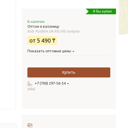
Я бы купил
В наличии
Оптом и в розницу
Код:
Puriferm UK-XXL100 литров
от
5 490 ₸
Показать оптовые цены
Купить
+7 (700) 297-56-54
Altel