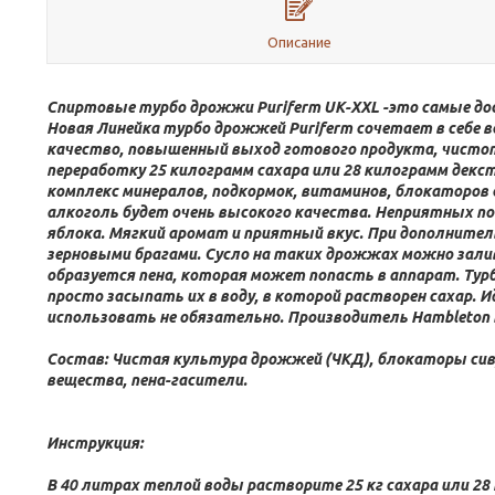
Описание
Спиртовые турбо дрожжи Puriferm UK-XXL -это самые до
Новая Линейка турбо дрожжей Puriferm сочетает в себе в
качество, повышенный выход готового продукта, чистот
переработку 25 килограмм сахара или 28 килограмм декс
комплекс минералов, подкормок, витаминов, блокаторов 
алкоголь будет очень высокого качества. Неприятных пос
яблока. Мягкий аромат и приятный вкус. При дополнит
зерновыми брагами. Сусло на таких дрожжах можно залива
образуется пена, которая может попасть в аппарат. Ту
просто засыпать их в воду, в которой растворен сахар. 
использовать не обязательно. Производитель Hambleton B
Состав: Чистая культура дрожжей (ЧКД), блокаторы си
вещества, пена-гасители.
Инструкция:
В 40 литрах теплой воды растворите 25 кг сахара или 28