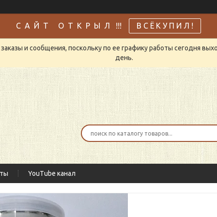
С А Й Т О Т К Р Ы Л !!!
В С Ё К У П И Л !
заказы и сообщения, поскольку по ее графику работы сегодня вых
день.
кты
YouTube канал