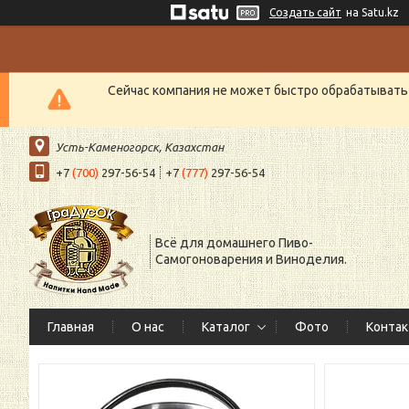
Создать сайт
на Satu.kz
Сейчас компания не может быстро обрабатывать 
Усть-Каменогорск, Казахстан
+7
(700)
297-56-54
+7
(777)
297-56-54
Всё для домашнего Пиво-
Самогоноварения и Виноделия.
Главная
О нас
Каталог
Фото
Конта