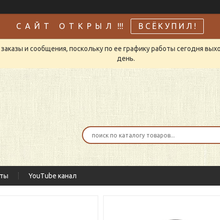
С А Й Т О Т К Р Ы Л !!!
В С Ё К У П И Л !
заказы и сообщения, поскольку по ее графику работы сегодня вых
день.
кты
YouTube канал