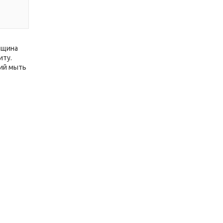
лщина
иту.
ний мыть