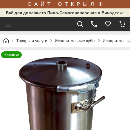
С А Й Т О Т К Р Ы Л !!!
Всё для домашнего Пиво-Самогоноварения и Виноделия.
Товары и услуги
Испарительные кубы
Испарительны
Новинка