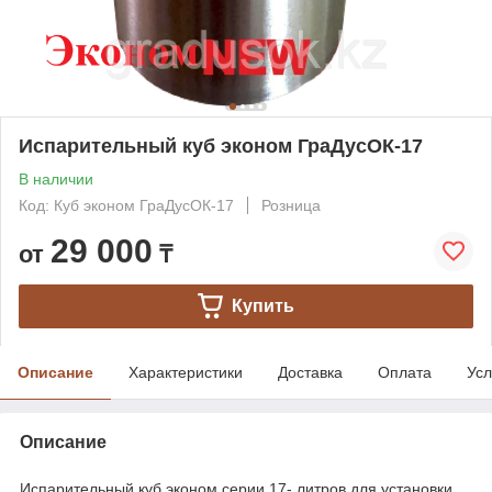
Испарительный куб эконом ГраДусОК-17
В наличии
Код: Куб эконом ГраДусОК-17
Розница
29 000
от
₸
Купить
Описание
Характеристики
Доставка
Оплата
Усл
Описание
Испарительный куб эконом серии 17- литров для установки