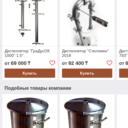
Дистиллятор "ГраДусОК
Дистиллятор "Стиллмен"
Дист
1000" 1,5"
2018
750"
69 000
92 400
от
₸
от
₸
от
Купить
Купить
Подобные товары компании