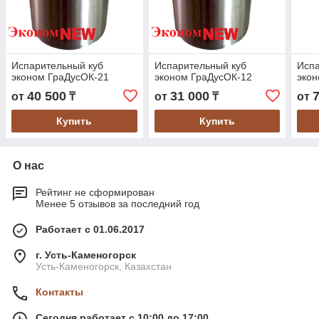
Испарительный куб
Испарительный куб
Испа
эконом ГраДусОК-21
эконом ГраДусОК-12
экон
40 500
31 000
от
₸
от
₸
от
Купить
Купить
О нас
Рейтинг не сформирован
Менее 5 отзывов за последний год
Работает с 01.06.2017
г. Усть-Каменогорск
Усть-Каменогорск, Казахстан
Контакты
Сегодня работает с 10:00 до 17:00