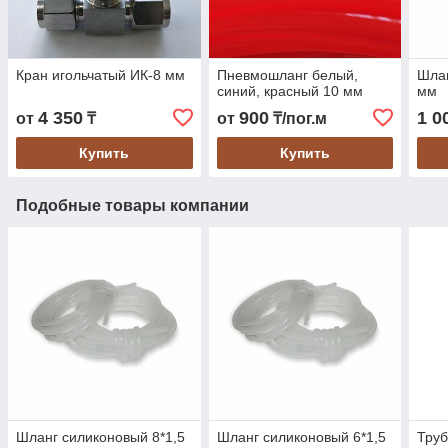
Кран игольчатый ИК-8 мм
Пневмошланг белый,
Шлан
синий, красный 10 мм
мм
4 350
900
1 0
от
₸
от
₸/пог.м
Купить
Купить
Подобные товары компании
Шланг силиконовый 8*1,5
Шланг силиконовый 6*1,5
Труб