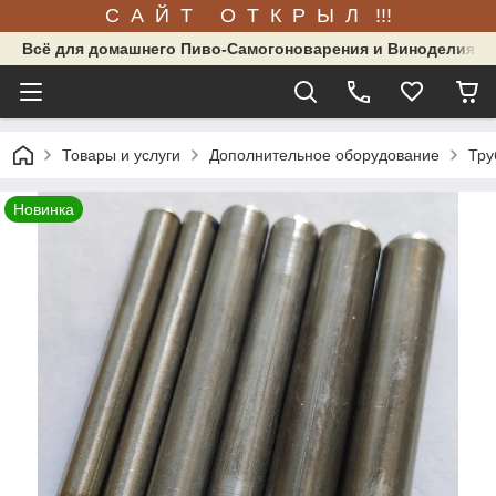
С А Й Т О Т К Р Ы Л !!!
Всё для домашнего Пиво-Самогоноварения и Виноделия.
Товары и услуги
Дополнительное оборудование
Тру
Новинка