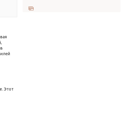
ывая
,
 в
тилей
е. Этот