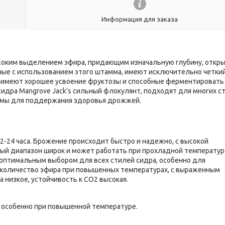
Информация для заказа
соким выделением эфира, придающим изначальную глубину, откр
ые с использованием этого штамма, имеют исключительно четкий
 имеют хорошее усвоение фруктозы и способные ферментировать
идра Mangrove Jack’s сильный флокулянт, подходят для многих с
мы для поддержания здоровья дрожжей.
2-24 часа. Брожение происходит быстро и надежно, с высокой
ый диапазон широк и может работать при прохладной температур
я оптимальным выбором для всех стилей сидра, особенно для
 количество эфира при повышенных температурах, с выраженным
 низкое, устойчивость к СO2 высокая.
 особенно при повышенной температуре.