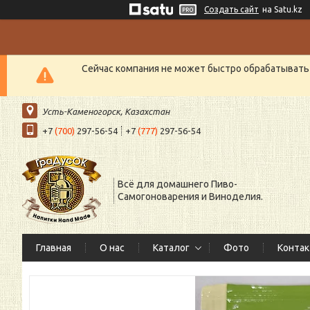
Создать сайт
на Satu.kz
Сейчас компания не может быстро обрабатывать 
Усть-Каменогорск, Казахстан
+7
(700)
297-56-54
+7
(777)
297-56-54
Всё для домашнего Пиво-
Самогоноварения и Виноделия.
Главная
О нас
Каталог
Фото
Конта