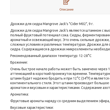
Описание
Дрожжи для сидра Mangrove Jack's "Cider M02", 9 г.
Дрожжи для сидра Mangrove Jack’s являются штаммом с вы
полный фруктовый потенциал сока. Сидры, ферментированн
ароматный и освежающий вкус. Это очень сильные дрожжи,
сложных условиях и различных температурах. Дрожжи для с
сидра. Содержащиеся в дрожжах микроэлементы необходи
Рекомендованный диапазон температур: 12-28°C
Брожение:
Очень быстрое начало работы может быть замечено через 1
аттенюацией в короткий промежуток времени. Температурн
штамм будет надежно бродить и при 12°C (54°F) и являетс
континентального стиля. Этот штамм производит большое
ароматом и вкусовым и характеристиками. Содержание азота
Ароматика:
Фруктовые ароматы наряду со средним выделением эфира,
Вкусовые характеристики: