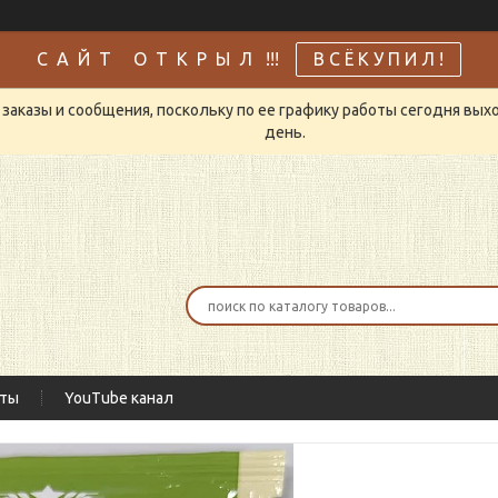
С А Й Т О Т К Р Ы Л !!!
В С Ё К У П И Л !
заказы и сообщения, поскольку по ее графику работы сегодня вых
день.
кты
YouTube канал