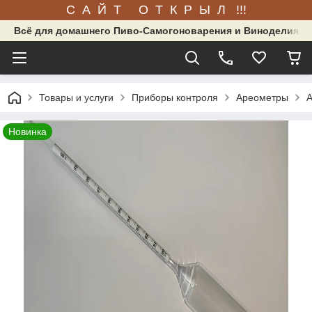
С А Й Т О Т К Р Ы Л !!!
Всё для домашнего Пиво-Самогоноварения и Виноделия.
Товары и услуги
Приборы контроля
Ареометры
А
Новинка