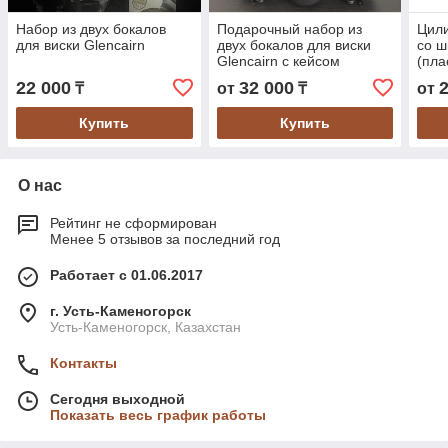
Набор из двух бокалов
Подарочный набор из
Цил
для виски Glencairn
двух бокалов для виски
со ш
Glencairn с кейсом
(пла
22 000
32 000
₸
от
₸
от
Купить
Купить
О нас
Рейтинг не сформирован
Менее 5 отзывов за последний год
Работает с 01.06.2017
г. Усть-Каменогорск
Усть-Каменогорск, Казахстан
Контакты
Сегодня выходной
Показать весь график работы