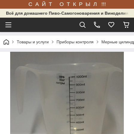
С А Й Т О Т К Р Ы Л !!!
Всё для домашнего Пиво-Самогоноварения и Виноделия.
Товары и услуги
Приборы контроля
Мерные цилиндр