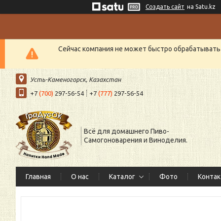
Создать сайт
на Satu.kz
Сейчас компания не может быстро обрабатывать 
Усть-Каменогорск, Казахстан
+7
(700)
297-56-54
+7
(777)
297-56-54
Всё для домашнего Пиво-
Самогоноварения и Виноделия.
Главная
О нас
Каталог
Фото
Конта