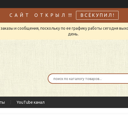
С А Й Т О Т К Р Ы Л !!!
В С Ё К У П И Л !
заказы и сообщения, поскольку по ее графику работы сегодня вых
день.
кты
YouTube канал