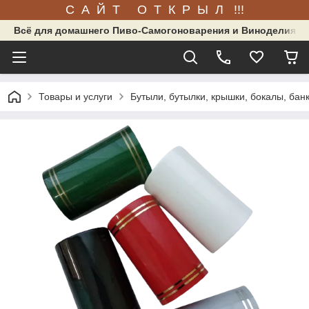
С А Й Т О Т К Р Ы Л !!!
Всё для домашнего Пиво-Самогоноварения и Виноделия.
Товары и услуги
Бутыли, бутылки, крышки, бокалы, бан