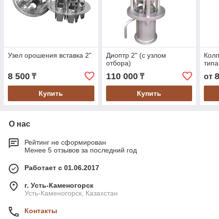
Узел орошения вставка 2"
Диоптр 2" (с узлом
Колп
отбора)
типа
8 500
110 000
₸
₸
от
Купить
Купить
О нас
Рейтинг не сформирован
Менее 5 отзывов за последний год
Работает с 01.06.2017
г. Усть-Каменогорск
Усть-Каменогорск, Казахстан
Контакты